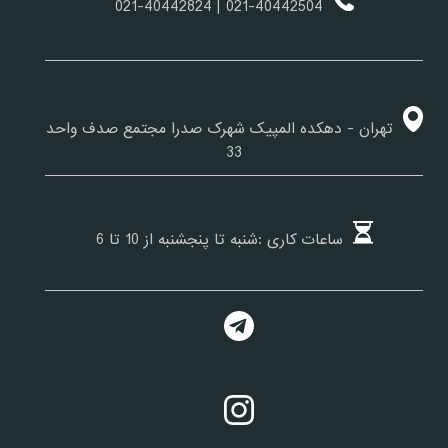
| 021-40442824
021-40442504
تهران - دهکده المپیک شهرک صدرا مجتمع صدف واحد
33
ساعات کاری :شنبه تا پنجشنبه از 10 تا 6