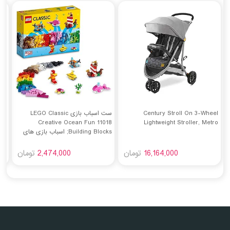
Century Stroll On 3-Wheel
ست اسباب بازی LEGO Classic
Creative Ocean Fun 11018
Lightweight Stroller, Metro
Building Blocks; اسباب بازی های
ضدع
پسرانه، دخترانه و بچه گانه (333
کو
قطعه)
و د
16,164,000
تومان
2,474,000
تومان
شامل 4 شی