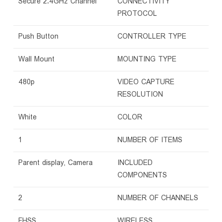
‎Secure 2.4GHz Channel
CONNECTIVITY
PROTOCOL
‎Push Button
CONTROLLER TYPE
‎Wall Mount
MOUNTING TYPE
‎480p
VIDEO CAPTURE
RESOLUTION
‎White
COLOR
‎1
NUMBER OF ITEMS
‎Parent display, Camera
INCLUDED
COMPONENTS
‎2
NUMBER OF CHANNELS
‎FHSS
WIRELESS