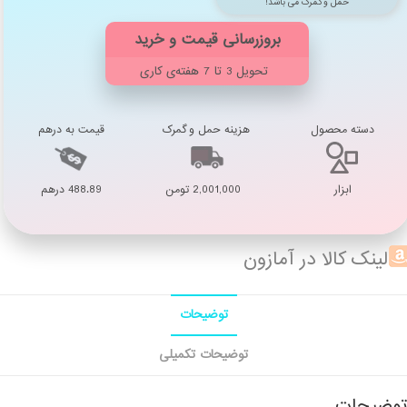
حمل و گمرک می باشد!
تحویل 3 تا 7 هفته‌ی کاری
دسته محصول
هزینه حمل و گمرک
قیمت به درهم
ابزار
2,001,000 تومن
488.89 درهم
لینک کالا در آمازون
توضیحات
توضیحات تکمیلی
توضیحات