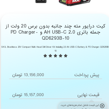
کیت درایور مته چند جانبه بدون برس 20 ولت از
جمله باتری 2.0 AH USB-C و PD Charger-
QD6293B-10
SKIL Brushless 20V Compact Multi-Head Drill Driver Kit Including 2.0 Ah USB-C Battery & PD Charger-QD6293B
10
پیش پرداخت
13,156,000 تومان
قیمت نهایی
15,157,000 تومان
این قیمت شامل تمام هزینه‌های خرید،