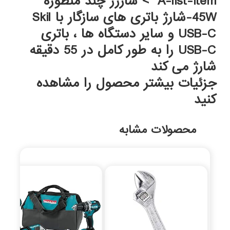
"A-list-item"> شارژر چند منظوره
45W-شارژ باتری های سازگار با Skil
USB-C و سایر دستگاه ها ، باتری
USB-C را به طور کامل در 55 دقیقه
شارژ می کند
جزئیات بیشتر محصول را مشاهده
کنید
محصولات مشابه