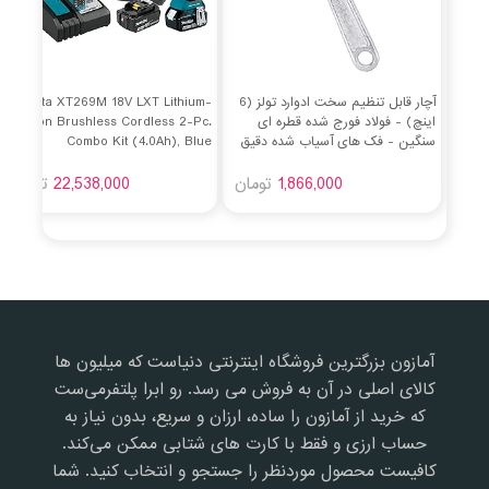
آچار قابل تنظیم سخت ادوارد تولز (6
Makita XT269M 18V LXT Lithium-
اینچ) - فولاد فورج شده قطره ای
Ion Brushless Cordless 2-Pc.
سنگین - فک های آسیاب شده دقیق
Combo Kit (4.0Ah), Blue
برای حداکثر قدرت گرفتن - مقاوم در
1,866,000
برابر زنگ زدگی - فولاد مقاوم و گرما -
تومان
22,538,000
تومان
فک قابل تنظیم ایمن
آمازون بزرگترین فروشگاه اینترنتی دنیاست که میلیون ها
کالای اصلی در آن به فروش می رسد. رو ابرا پلتفرمی‌ست
که خرید از آمازون را ساده، ارزان و سریع، بدون نیاز به
حساب ارزی و فقط با کارت های شتابی ممکن می‌کند.
کافیست محصول موردنظر را جستجو و انتخاب کنید. شما