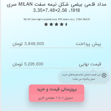
مداد قلمی بیضی شکل نیمه سفت MILAN سری
1918، 2.56×7.48×3.35
MILAN Semi-rigid oval pencil case 1918 series navy, 2.56x7.48x3.35
پیش پرداخت
3,848,000 تومان
قیمت نهایی
5,226,000 تومان
این قیمت شامل تمام هزینه‌های خرید،
حمل و گمرک می باشد!
تحویل 3 تا 7 هفته‌ی کاری