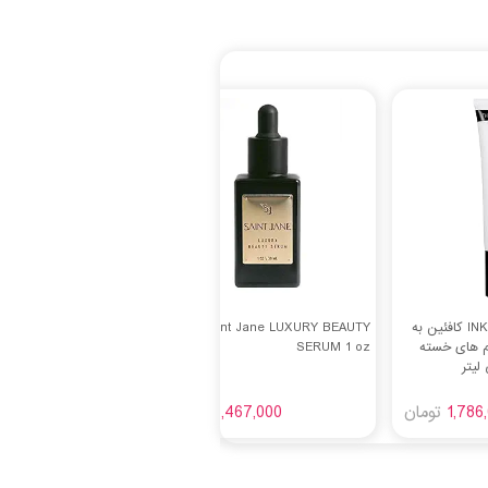
کرم دور چشم INKEY List کافئین به
Saint Jane LUXURY BEAUTY
م های خسته
SERUM 1 oz
1,786
تومان
8,467,000
تومان