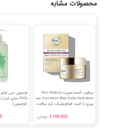
محصولات مشابه
مرطوب کننده صورت RoC Retinol
Correxion Max Daily Hydration ضد
(500 میلی لیتر)
پیری با اسید هیالورونیک، کرم مراقبت
(لوسیون)
از پوست بدون روغن برای خطوط ریز،
لکه های تیره، اسکارهای بعد از آکنه،
3,148,000
تومان
0
1.7 اونس (بسته بندی ممکن است
متفاوت باشد)