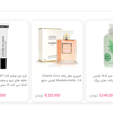
لوسیون بدن چای سبز 16.8 اونس
اسپری عطر زنانه Chanel Coco
 زنانه، سایز بزرگ
Mademoiselle، 3.4 اونس مایع
حلقه های تیره و چش
کمک می کند 15 میلی لیتر
3,546,00
تومان
8,325,900
تومان
,000