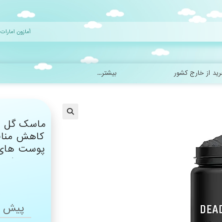
ید از خارج کشور
بیشتر...
ماسک گل در
کاهش منافذ
پوست های چ
– سفت کن
پیش پ