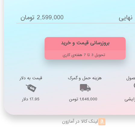
نهایی
2,599,000 تومان
تحویل 3 تا 7 هفته‌ی کاری
صول
هزینه حمل و گمرک
قیمت به دلار
رایشی
1,646,000 تومن
17.95 دلار
لینک کالا در آمازون