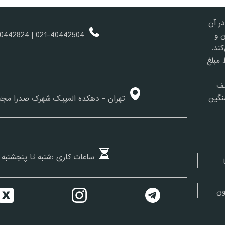
ر آن
| 021-40442824
021-40442504
ن و
ند.
 مبلغ
یف
نگین
تهران - دهکده المپیک شهرک صدرا مجت
ساعات کاری :شنبه تا پنجشنبه از 10 تا
ون